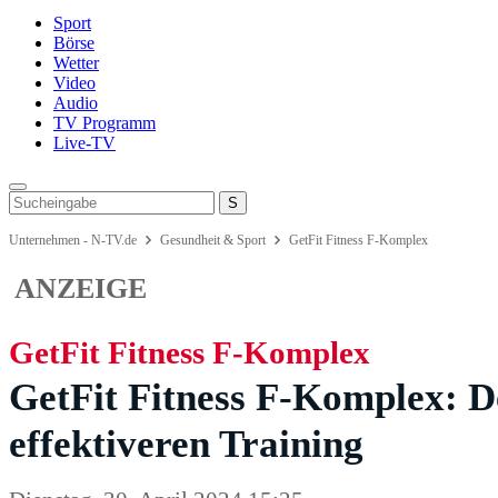
Sport
Börse
Wetter
Video
Audio
TV Programm
Live-TV
Unternehmen - N-TV.de
Gesundheit & Sport
GetFit Fitness F-Komplex
ANZEIGE
GetFit Fitness F-Komplex
GetFit Fitness F-Komplex: D
effektiveren Training