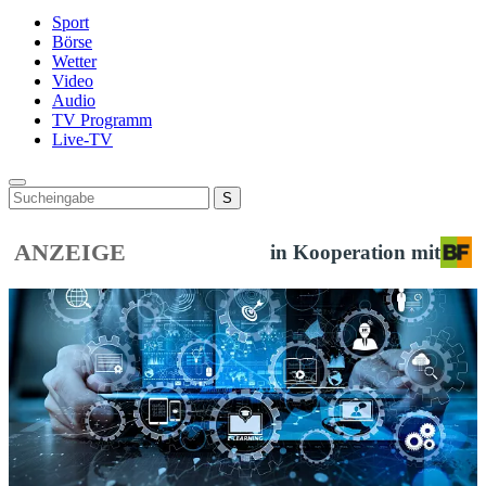
Sport
Börse
Wetter
Video
Audio
TV Programm
Live-TV
ANZEIGE
in Kooperation mit