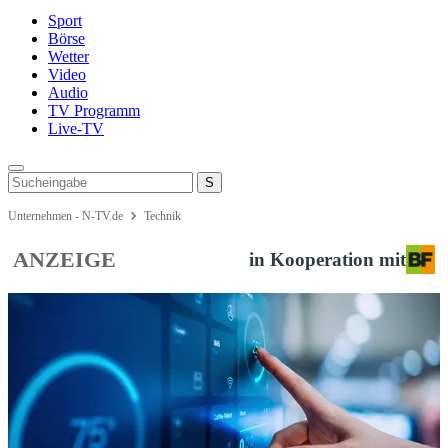
Sport
Börse
Wetter
Video
Audio
TV Programm
Live-TV
Unternehmen - N-TV.de
Technik
ANZEIGE
in Kooperation mit