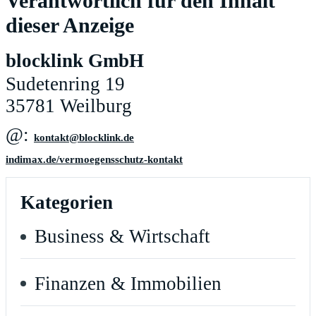
Verantwortlich für den Inhalt
dieser Anzeige
blocklink GmbH
Sudetenring 19
35781 Weilburg
@:
ed.knilkcolb@tkatnok
indimax.de/vermoegensschutz-kontakt
Kategorien
Business & Wirtschaft
Finanzen & Immobilien