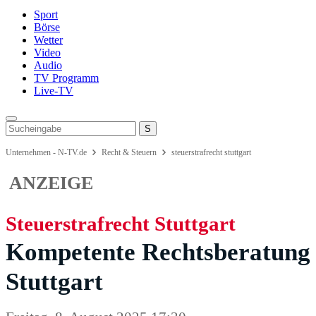
Sport
Börse
Wetter
Video
Audio
TV Programm
Live-TV
Unternehmen - N-TV.de
Recht & Steuern
steuerstrafrecht stuttgart
ANZEIGE
Steuerstrafrecht Stuttgart
Kompetente Rechtsberatung 
Stuttgart