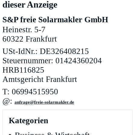
dieser Anzeige
S&P freie Solarmakler GmbH
Heinestr. 5-7
60322 Frankfurt
USt-IdNr.: DE326408215
Steuernummer: 01424360204
HRB116825
Amtsgericht Frankfurt
T: 06994515950
@:
ed.relkamralos-eierf@egarfna
Kategorien