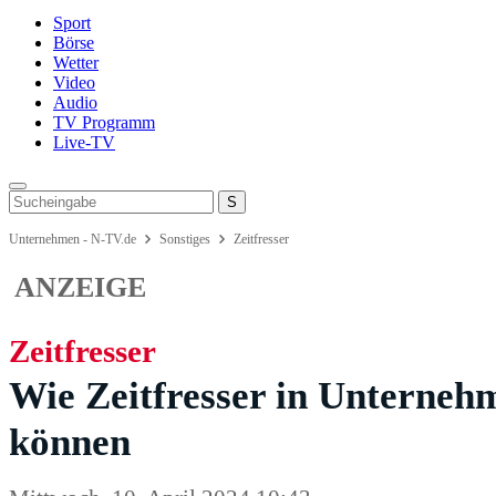
Sport
Börse
Wetter
Video
Audio
TV Programm
Live-TV
Unternehmen - N-TV.de
Sonstiges
Zeitfresser
ANZEIGE
Zeitfresser
Wie Zeitfresser in Unterneh
können