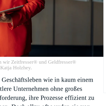
en wir Zeitfresser® und Geldfresser®
 Katja Holzhey.
im Geschäftsleben wie in kaum einem
ttlere Unternehmen ohne großes
forderung, ihre Prozesse effizient zu