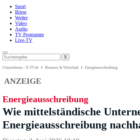
Sport
Börse
Wetter
Video
Audio
TV Programm
Live-TV
Unternehmen - N-TV.de
Business & Wirtschaft
Energieausschreibung
ANZEIGE
Energieausschreibung
Wie mittelständische Unter
Energieausschreibung nachha