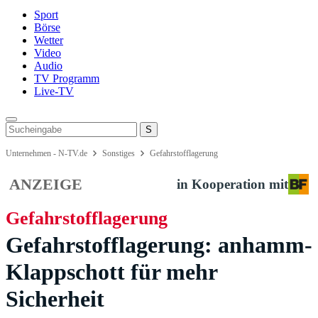
Sport
Börse
Wetter
Video
Audio
TV Programm
Live-TV
Unternehmen - N-TV.de
Sonstiges
Gefahrstofflagerung
ANZEIGE
in Kooperation mit
Gefahrstofflagerung
Gefahrstofflagerung: anhamm-
Klappschott für mehr
Sicherheit