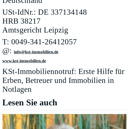
Deutschland
USt-IdNr.: DE 337134148
HRB 38217
Amtsgericht Leipzig
T: 0049-341-26412057
@:
ed.neilibommi-tsk@ofni
www.kst-immobilien.de
KSt-Immobiliennotruf: Erste Hilfe für
Erben, Betreuer und Immobilien in
Notlagen
Lesen Sie auch