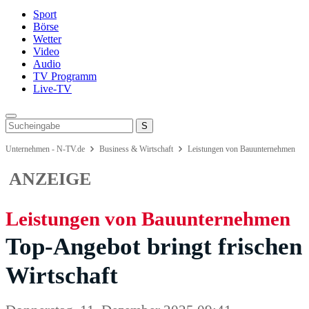
Sport
Börse
Wetter
Video
Audio
TV Programm
Live-TV
Unternehmen - N-TV.de
Business & Wirtschaft
Leistungen von Bauunternehmen
ANZEIGE
Leistungen von Bauunternehmen
Top-Angebot bringt frischen 
Wirtschaft