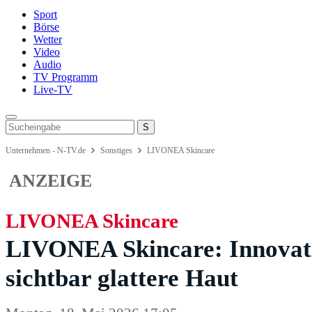
Sport
Börse
Wetter
Video
Audio
TV Programm
Live-TV
Unternehmen - N-TV.de
Sonstiges
LIVONEA Skincare
ANZEIGE
LIVONEA Skincare
LIVONEA Skincare: Innovati
sichtbar glattere Haut