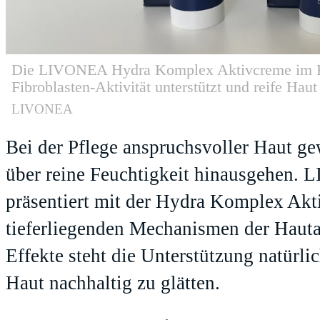
Die LIVONEA Hydra Komplex Aktivcreme im Fo
Fibroblasten-Aktivität unterstützt und reife Haut 
LIVONEA
Bei der Pflege anspruchsvoller Haut g
über reine Feuchtigkeit hinausgehen. 
präsentiert mit der Hydra Komplex Akt
tieferliegenden Mechanismen der Hautalt
Effekte steht die Unterstützung natürl
Haut nachhaltig zu glätten.