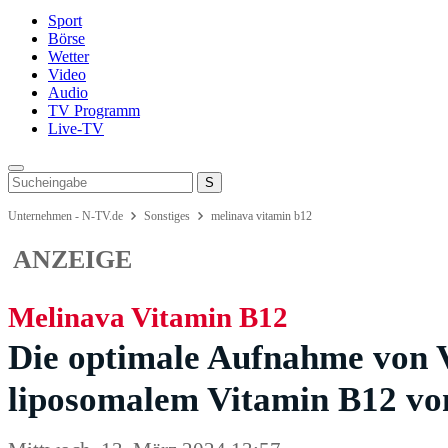
Sport
Börse
Wetter
Video
Audio
TV Programm
Live-TV
Unternehmen - N-TV.de
Sonstiges
melinava vitamin b12
ANZEIGE
Melinava Vitamin B12
Die optimale Aufnahme von 
liposomalem Vitamin B12 vo