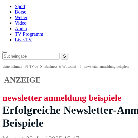
Sport
Börse
Wetter
Video
Audio
TV Programm
Live-TV
Unternehmen - N-TV.de
Business & Wirtschaft
newsletter anmeldung beispiele
ANZEIGE
newsletter anmeldung beispiele
Erfolgreiche Newsletter-Anm
Beispiele