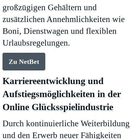
großzügigen Gehältern und
zusätzlichen Annehmlichkeiten wie
Boni, Dienstwagen und flexiblen
Urlaubsregelungen.
Zu NetBet
Karriereentwicklung und
Aufstiegsmöglichkeiten in der
Online Glücksspielindustrie
Durch kontinuierliche Weiterbildung
und den Erwerb neuer Fähigkeiten