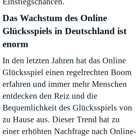
Einstiegschancen.
Das Wachstum des Online
Glücksspiels in Deutschland ist
enorm
In den letzten Jahren hat das Online
Glücksspiel einen regelrechten Boom
erfahren und immer mehr Menschen
entdecken den Reiz und die
Bequemlichkeit des Glücksspiels von
zu Hause aus. Dieser Trend hat zu
einer erhöhten Nachfrage nach Online-