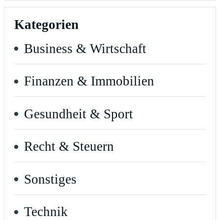
Kategorien
Business & Wirtschaft
Finanzen & Immobilien
Gesundheit & Sport
Recht & Steuern
Sonstiges
Technik