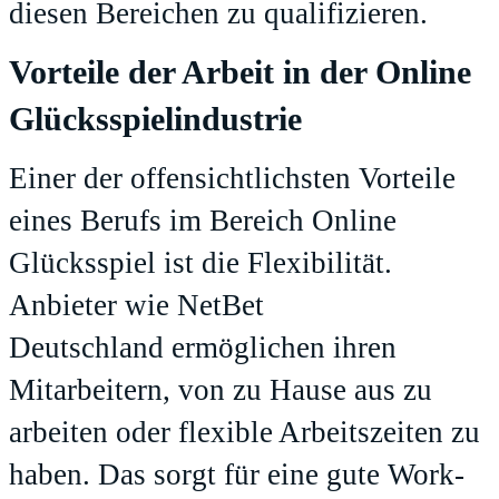
diesen Bereichen zu qualifizieren.
Vorteile der Arbeit in der Online
Glücksspielindustrie
Einer der offensichtlichsten Vorteile
eines Berufs im Bereich Online
Glücksspiel ist die Flexibilität.
Anbieter wie
NetBet
Deutschland
ermöglichen ihren
Mitarbeitern, von zu Hause aus zu
arbeiten oder flexible Arbeitszeiten zu
haben. Das sorgt für eine gute Work-