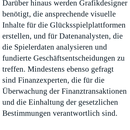
Darüber hinaus werden Grafikdesigner
benötigt, die ansprechende visuelle
Inhalte für die Glücksspielplattformen
erstellen, und für Datenanalysten, die
die Spielerdaten analysieren und
fundierte Geschäftsentscheidungen zu
treffen. Mindestens ebenso gefragt
sind Finanzexperten, die für die
Überwachung der Finanztransaktionen
und die Einhaltung der gesetzlichen
Bestimmungen verantwortlich sind.