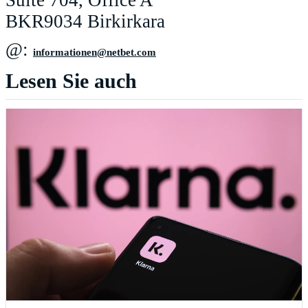
BKR9034 Birkirkara
@:
moc.tebten@nenoitamrofni
Lesen Sie auch