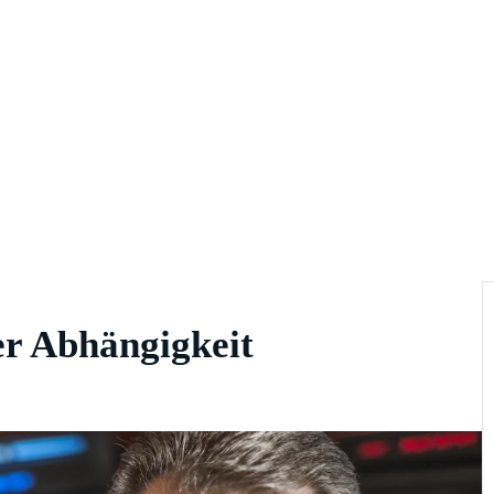
er Abhängigkeit