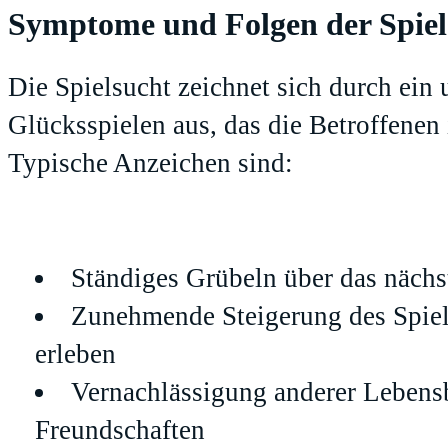
Symptome und Folgen der Spiel
Die Spielsucht zeichnet sich durch ein
Glücksspielen aus, das die Betroffenen 
Typische Anzeichen sind:
Ständiges Grübeln über das näch
Zunehmende Steigerung des Spiel
erleben
Vernachlässigung anderer Lebensb
Freundschaften