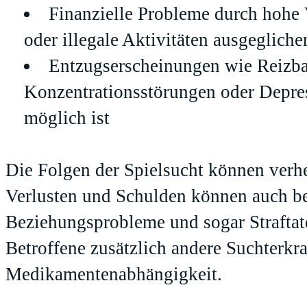
Finanzielle Probleme durch hohe 
oder illegale Aktivitäten ausgeglich
Entzugserscheinungen wie Reizba
Konzentrationsstörungen oder Depres
möglich ist
Die Folgen der Spielsucht können verhe
Verlusten und Schulden können auch be
Beziehungsprobleme und sogar Straftate
Betroffene zusätzlich andere Suchterk
Medikamentenabhängigkeit.