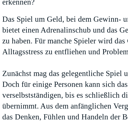
erkennen?
Das Spiel um Geld, bei dem Gewinn- un
bietet einen Adrenalinschub und das Ge
zu haben. Für manche Spieler wird das 
Alltagsstress zu entfliehen und Probl
Zunächst mag das gelegentliche Spiel 
Doch für einige Personen kann sich da
verselbstständigen, bis es schließlich 
übernimmt. Aus dem anfänglichen Verg
das Denken, Fühlen und Handeln der B