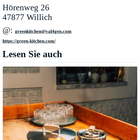
Hörenweg 26
47877 Willich
@:
moc.neg4lav@nehctikneerg
https://green-kitchen.com/
Lesen Sie auch