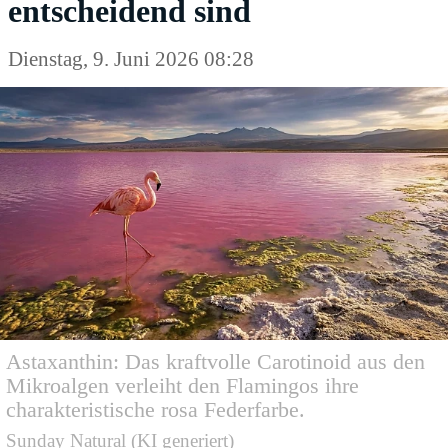
entscheidend sind
Dienstag, 9. Juni 2026 08:28
Astaxanthin: Das kraftvolle Carotinoid aus den
Mikroalgen verleiht den Flamingos ihre
charakteristische rosa Federfarbe.
Sunday Natural (KI generiert)