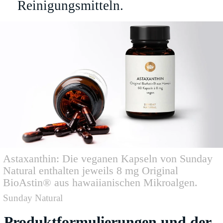
Reinigungsmitteln.
Astaxanthin: Die veganen Kapseln von Sunday
Natural enthalten jeweils 8 mg Original
BioAstin® aus hawaiianischen Mikroalgen.
Sunday Natural
Produktformulierungen und der