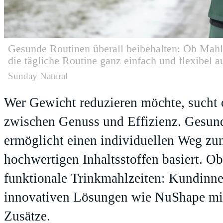
Gesunde Routinen überall beibehalten: Ob Mahlze
die tägliche Routine ganz einfach und flexibel 
Sunday Natural
Wer Gewicht reduzieren möchte, sucht 
zwischen Genuss und Effizienz. Gesund
ermöglicht einen individuellen Weg zu
hochwertigen Inhaltsstoffen basiert. O
funktionale Trinkmahlzeiten: Kundinne
innovativen Lösungen wie NuShape mit
Zusätze.