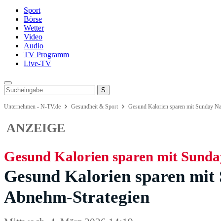
Sport
Börse
Wetter
Video
Audio
TV Programm
Live-TV
Unternehmen - N-TV.de
Gesundheit & Sport
Gesund Kalorien sparen mit Sunday Na
ANZEIGE
Gesund Kalorien sparen mit Sunda
Gesund Kalorien sparen mit
Abnehm-Strategien