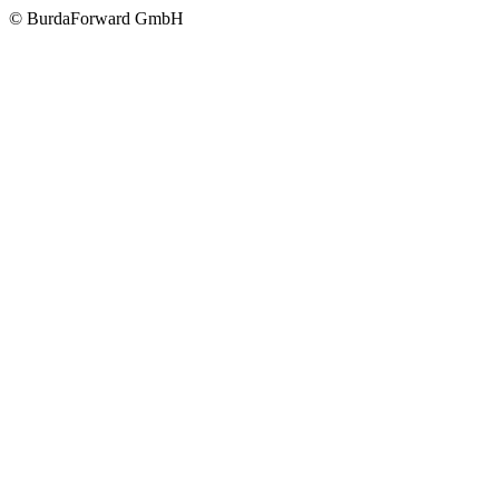
© BurdaForward GmbH